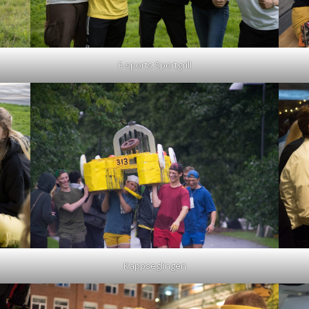
E-sports Sportgrill
Kappseglingen