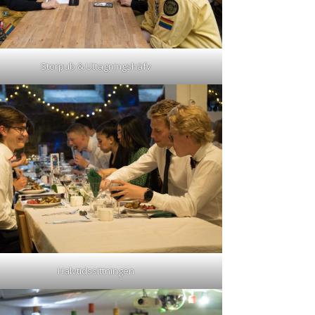
Storpub & Uttagningshäfv
Halvtidssittningen