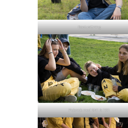
Bastusittning
Picknick med SNE & TGE