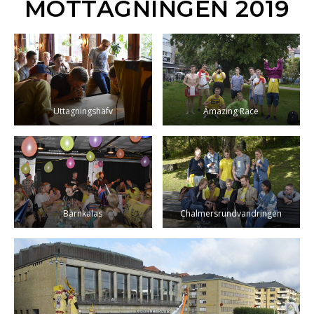
MOTTAGNINGEN 2019
Uttagningshäfv
Amazing Race
Barnkalas
Chalmersrundvandringen