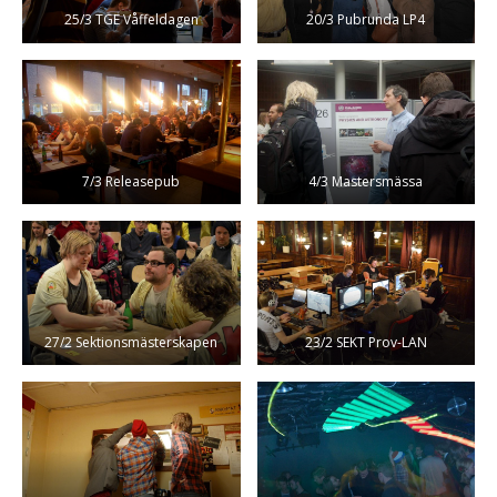
25/3 TGE Våffeldagen
20/3 Pubrunda LP4
7/3 Releasepub
4/3 Mastersmässa
27/2 Sektionsmästerskapen
23/2 SEKT Prov-LAN