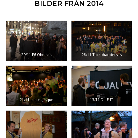
BILDER FRÅN 2014
29/11 E6 Ohmsits
28/11 Tackphaddersits
21/11 Lussegasque
13/11 DatE-IT