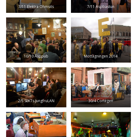
7/11 Elektra Ohmsits
7/11 Aspbastun
10/10 Asppub
Mottagningen 2014
2/5 SEKTs JungfruLAN
30/4 Cortégen