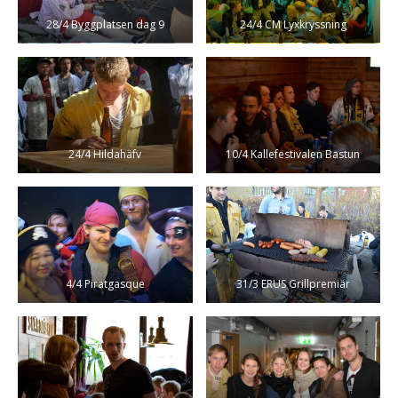
28/4 Byggplatsen dag 9
24/4 CM Lyxkryssning
24/4 Hildahäfv
10/4 Kallefestivalen Bastun
4/4 Piratgasque
31/3 ERUS Grillpremiär