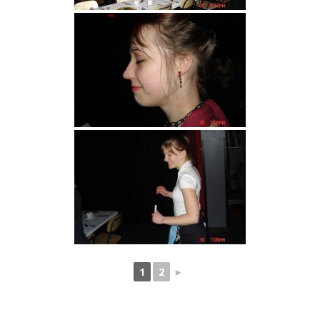
1
2
►